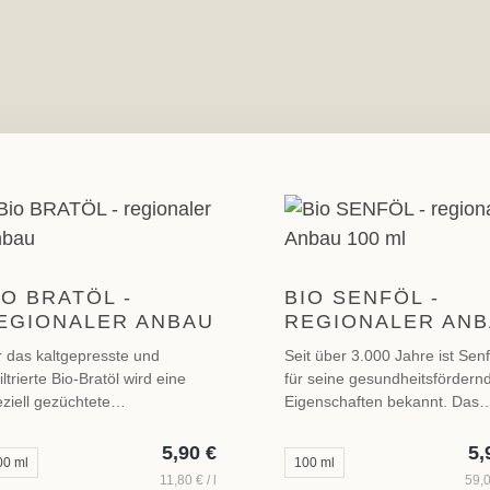
IO BRATÖL -
BIO SENFÖL -
EGIONALER ANBAU
REGIONALER AN
 das kaltgepresste und
Seit über 3.000 Jahre ist Senf
iltrierte Bio-Bratöl wird eine
für seine gesundheitsfördern
ziell gezüchtete
Eigenschaften bekannt. Das
nnenblumenkernart (High-
native Senföl ist mild im
ic) mit einem sehr hohen
Geschmack und besitzt keine
5,90 €
5,
Regulärer Preis:
00 ml
100 ml
halt an Ölsäure verwendet.
Schärfe.
11,80 € / l
59,0