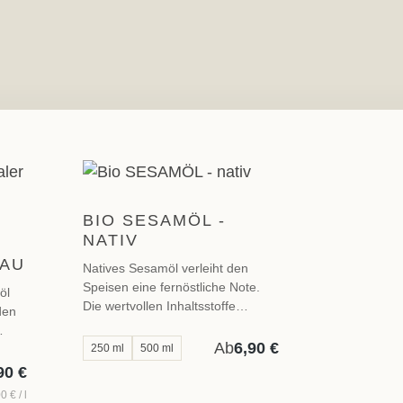
BIO SESAMÖL -
NATIV
BAU
Natives Sesamöl verleiht den
Speisen eine fernöstliche Note.
öl
Die wertvollen Inhaltsstoffe
den
bleiben durch die schonende
Pressung der Sesamkörner
Ab
6,90 €
250 ml
500 ml
Regulärer Preis:
erhalten. Passt gut zu Reis- und
90 €
Regulärer Preis:
Nudelgerichten sowie Salat.
0 € / l