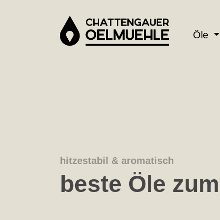
springen
Zur Hauptnavigation springen
Öle
hitzestabil & aromatisch
beste Öle zum