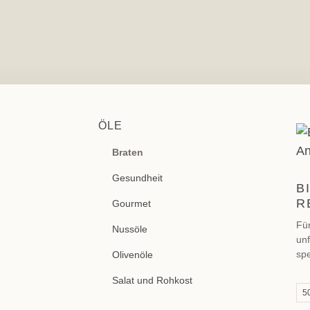
ÖLE
Braten
Gesundheit
B
R
Gourmet
Für
Nussöle
unf
spe
Olivenöle
So
Salat und Rohkost
Ole
5
Ge